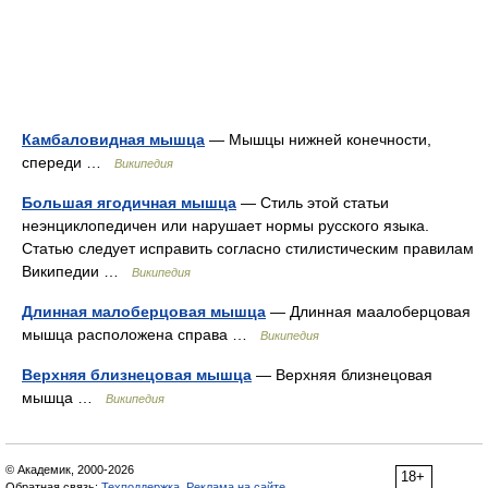
Камбаловидная мышца
— Мышцы нижней конечности,
спереди …
Википедия
Большая ягодичная мышца
— Стиль этой статьи
неэнциклопедичен или нарушает нормы русского языка.
Статью следует исправить согласно стилистическим правилам
Википедии …
Википедия
Длинная малоберцовая мышца
— Длинная маалоберцовая
мышца расположена справа …
Википедия
Верхняя близнецовая мышца
— Верхняя близнецовая
мышца …
Википедия
© Академик, 2000-2026
18+
Обратная связь:
Техподдержка
,
Реклама на сайте