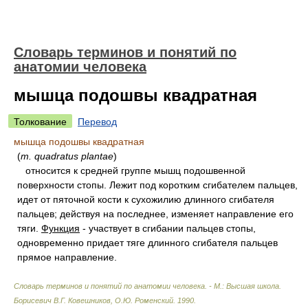
Словарь терминов и понятий по
анатомии человека
мышца подошвы квадратная
Толкование
Перевод
мышца подошвы квадратная
(
m. quadratus plantae
)
относится к средней группе мышц подошвенной
поверхности стопы. Лежит под коротким сгибателем пальцев,
идет от пяточной кости к сухожилию длинного сгибателя
пальцев; действуя на последнее, изменяет направление его
тяги.
Функция
- участвует в сгибании пальцев стопы,
одновременно придает тяге длинного сгибателя пальцев
прямое направление.
Словарь терминов и понятий по анатомии человека. - М.: Высшая школа
.
Борисевич В.Г. Ковешников, О.Ю. Роменский
.
1990
.