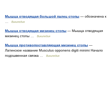
Мышца отводящая большой палец стопы
— обозначена к
…
Википедия
Мышца отводящая мизинец стопы
— Мышца отводящая
мизинец стопы …
Википедия
Мышца противопоставляющая мизинец стопы
—
Латинское название Musculus opponens digiti minimi Начало
подошвенная связка …
Википедия